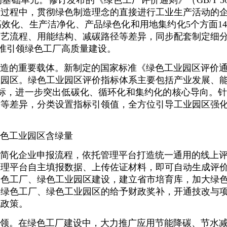
础单元。修订发布的《绿色工厂评价通则》（GB/T 3613
全过程中，贯彻绿色制造理念的直接进行工业生产活动的
效化、生产洁净化、产品绿色化和用地集约化5个方面1
工艺流程、用能结构、减碳路径等差异，同步配套制定细
标准引领绿色工厂高质量建设。
造的重要载体。新制定的国家标准《绿色工业园区评价
业园区。绿色工业园区评价指标体系主要包括产业发展、
指标，进一步突出低碳化、循环化和集约化的核心导向。
放等差异，分类设置指标引领值，全方位引导工业园区强
色工业园区含绿量
简化企业申报流程，依托管理平台打造统一通用的线上
管理平台自主填报数据、上传佐证材料，即可自动生成评
绿色工厂、绿色工业园区建设，建立省市培育库，加大绿
为绿色工厂、绿色工业园区的给予财政奖补，开通技改与
化政策。
领。在绿色工厂建设中，大力推广应用节能降碳、节水